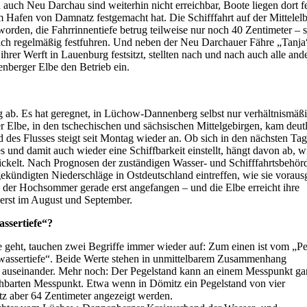
uch Neu Darchau sind weiterhin nicht erreichbar, Boote liegen dort fe
im Hafen von Damnatz festgemacht hat. Die Schifffahrt auf der Mittelel
t worden, die Fahrrinnentiefe betrug teilweise nur noch 40 Zentimeter – 
sich regelmäßig festfuhren. Und neben der Neu Darchauer Fähre „Tanja“
hrer Werft in Lauenburg festsitzt, stellten nach und nach auch alle and
berger Elbe den Betrieb ein.
ng ab. Es hat geregnet, in Lüchow-Dannenberg selbst nur verhältnismäß
 Elbe, in den tschechischen und sächsischen Mittelgebirgen, kam deut
 des Flusses steigt seit Montag wieder an. Ob sich in den nächsten Ta
 und damit auch wieder eine Schiffbarkeit einstellt, hängt davon ab, w
wickelt. Nach Prognosen der zuständigen Wasser- und Schifffahrtsbehör
gekündigten Niederschläge in Ostdeutschland eintreffen, wie sie voraus
e der Hochsommer gerade erst angefangen – und die Elbe erreicht ihre
erst im August und September.
ssertiefe“?
 geht, tauchen zwei Begriffe immer wieder auf: Zum einen ist vom „P
wassertiefe“. Beide Werte stehen in unmittelbarem Zusammenhang
t auseinander. Mehr noch: Der Pegelstand kann an einem Messpunkt ga
chbarten Messpunkt. Etwa wenn in Dömitz ein Pegelstand von vier
z aber 64 Zentimeter angezeigt werden.