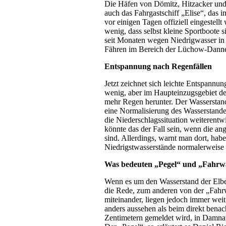
Die Häfen von Dömitz, Hitzacker und a
auch das Fahrgastschiff „Elise“, das 
vor einigen Tagen offiziell eingestell
wenig, dass selbst kleine Sportboote 
seit Monaten wegen Niedrigwasser in i
Fähren im Bereich der Lüchow-Dannen
Entspannung nach Regenfällen
Jetzt zeichnet sich leichte Entspannu
wenig, aber im Haupteinzugsgebiet der
mehr Regen herunter. Der Wasserstand
eine Normalisierung des Wasserstandes
die Niederschlagssituation weiterent
könnte das der Fall sein, wenn die an
sind. Allerdings, warnt man dort, hab
Niedrigstwasserstände normalerweise 
Was bedeuten „Pegel“ und „Fahrwa
Wenn es um den Wasserstand der Elbe
die Rede, zum anderen von der „Fahr
miteinander, liegen jedoch immer wei
anders aussehen als beim direkt bena
Zentimetern gemeldet wird, in Damnat