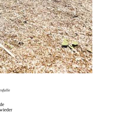
esfalle
nde
 wieder