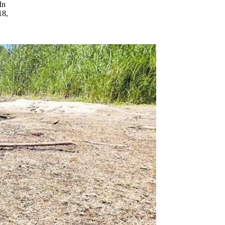
In
18,