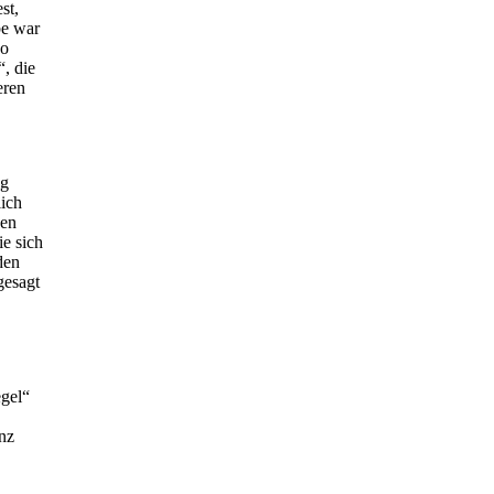
st,
be war
so
, die
eren
ig
lich
gen
ie sich
den
gesagt
egel“
nz